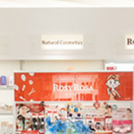
化粧品業界に新たに参入していきたい
新しい販路を構築していきたい
ブランドの認知度を高めたい
新たな商品ジャンルにチャレンジしたい
SHOW ROOM
本部ショールーム
COMPANY
井田両国堂について
社長メッセージ
数字で見る井田両国堂
会社概要
IDAグループについて
RELATED SITES
関連サイト