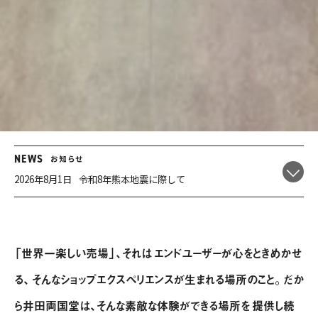
2026年8月1日
令和8年熊本地震に際して
2026年7月25日
2028年度卒新卒採用エントリーを開始しました！
NEWS
お知らせ
2026年8月1日
令和8年熊本地震に際して
2026年7月25日
2028年度卒新卒採用エントリーを開始しました！
2026年8月1日
令和8年熊本地震に際して
2026年7月25日
2028年度卒新卒採用エントリーを開始しました！
「世界一楽しい売場」、それは
エンドユーザーが心をときめかせ
る、
そんなショップエクスペリエンスが生まれる場所のこと。
だか
ら井田両国堂は、そんな素敵な体験ができる場所を
提供し続