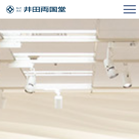
HOME
ENGLISH
トップページ
NEWS
お知らせ
CONTACT
お問い合わせ
PRIVACY POLICY
プライバシーポリシー
POLICY
サービスポリシー
プロジェクト陳列
SOLUTION
ソリューション・ラインナップ
はじめてリアル店舗で売ってみたい